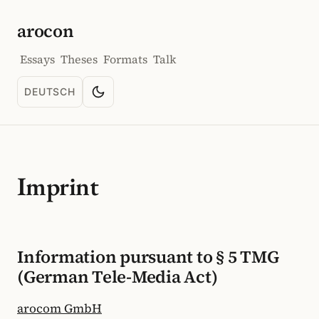
arocon
Essays
Theses
Formats
Talk
DEUTSCH
Toggle color scheme
SPRACHE: DEUTSCH
Imprint
Information pursuant to § 5 TMG
(German Tele-Media Act)
arocom GmbH