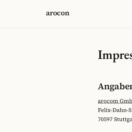
arocon
Impre
Angabe
arocom Gm
Felix-Dahn-S
70597 Stuttg