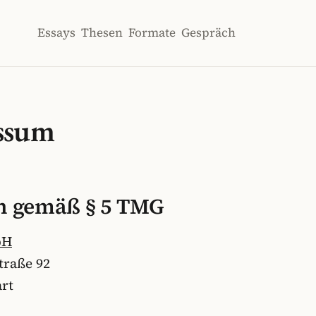
Essays
Thesen
Formate
Gespräch
ssum
n gemäß § 5 TMG
bH
traße 92
art