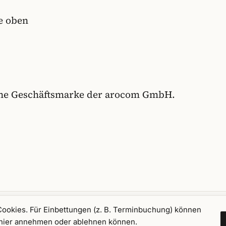
e oben
eine Geschäftsmarke der arocom GmbH.
Cookies. Für Einbettungen (z. B. Terminbuchung) können
H
.
Axel
Kalend
e hier annehmen oder ablehnen können.